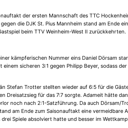
isonauftakt der ersten Mannschaft des TTC Hockenhei
 gegen die DJK St. Pius Mannheim stand am Ende ein
astspiel beim TTV Weinheim-West II zurückkehrten.
er kämpferischen Nummer eins Daniel Dörsam starte
 einem sicheren 3:1 gegen Philipp Beyer, sodass de
 Stefan Trotter stellten wieder auf 6:5 für die Gäst
n Dreisatzsieg für das 7:7 sorgte. Adameit hätte d
erlor noch nach 2:1-Satzführung. Da auch Dörsam/Tr
tand am Ende zum Saisonauftakt eine vermeidbare Auf
 drei Spiele absolviert hatte und besser im Wettkam