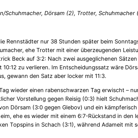
n/Schuhmacher, Dörsam (2), Trotter, Schuhmacher (
e Rennstädter nur 38 Stunden später beim Sonntagss
acher, ehe Trotter mit einer überzeugenden Leistun
trick Beck auf 3:2: Nach zwei ausgeglichenen Sätzen 
t 10:12 zu verlieren. Im Entscheidungssatz wäre Dörs
Aus, gewann den Satz aber locker mit 11:3.
 Tag wieder einen rabenschwarzen Tag erwischt – nur
licher Vorstellung gegen Reisig (0:3) hielt Schuhma
 von Dörsam (3:0 gegen Glebov) und ein kämpferisch w
heim, ehe es wieder mit einem 6:7-Rückstand in den 
arken Topspins in Schach (3:1), während Adameit mit