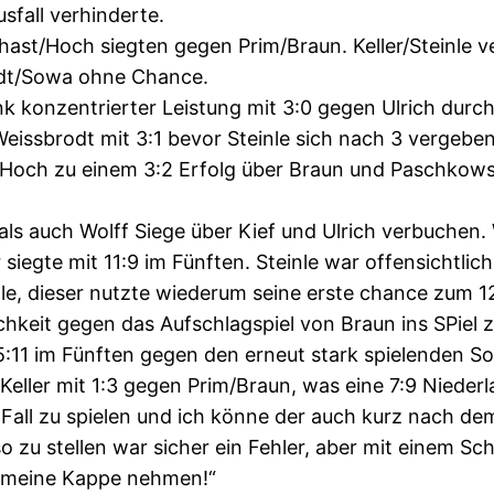
sfall verhinderte.
ast/Hoch siegten gegen Prim/Braun. Keller/Steinle ve
odt/Sowa ohne Chance.
 konzentrierter Leistung mit 3:0 gegen Ulrich durch
Weissbrodt mit 3:1 bevor Steinle sich nach 3 vergebe
Hoch zu einem 3:2 Erfolg über Braun und Paschkowsk
s auch Wolff Siege über Kief und Ulrich verbuchen. 
iegte mit 11:9 im Fünften. Steinle war offensichtlich
, dieser nutzte wiederum seine erste chance zum 12:1
hkeit gegen das Aufschlagspiel von Braun ins SPiel
:11 im Fünften gegen den erneut stark spielenden S
eller mit 1:3 gegen Prim/Braun, was eine 7:9 Niederl
en Fall zu spielen und ich könne der auch kurz nach d
o zu stellen war sicher ein Fehler, aber mit einem Sc
f meine Kappe nehmen!“